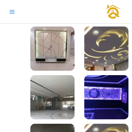
خطي
لى
لمحتوى